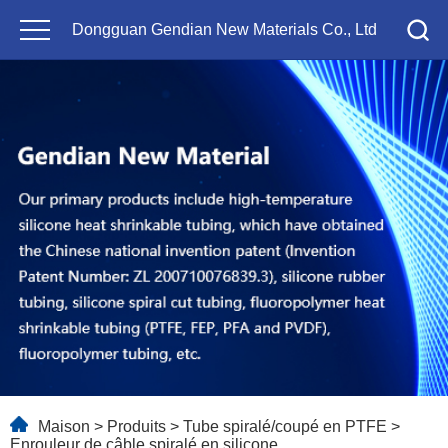
Dongguan Gendian New Materials Co., Ltd
Maison
>
Produits
>
Tube spiralé/coupé en PTFE
>
Enrouleur de câble spiralé en silicone