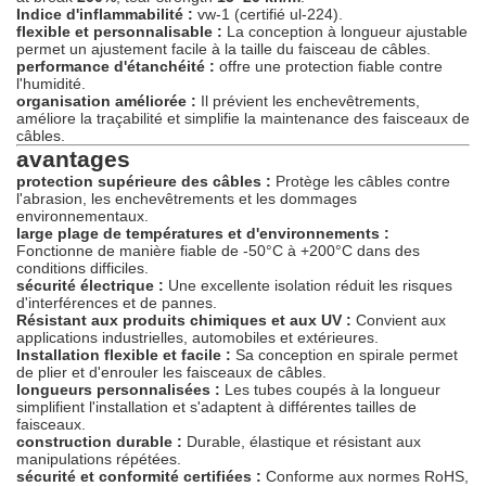
Indice d'inflammabilité :
vw-1 (certifié ul-224).
flexible et personnalisable :
La conception à longueur ajustable
permet un ajustement facile à la taille du faisceau de câbles.
performance d'étanchéité :
offre une protection fiable contre
l'humidité.
organisation améliorée :
Il prévient les enchevêtrements,
améliore la traçabilité et simplifie la maintenance des faisceaux de
câbles.
avantages
protection supérieure des câbles :
Protège les câbles contre
l'abrasion, les enchevêtrements et les dommages
environnementaux.
large plage de températures et d'environnements :
Fonctionne de manière fiable de -50°C à +200°C dans des
conditions difficiles.
sécurité électrique :
Une excellente isolation réduit les risques
d'interférences et de pannes.
Résistant aux produits chimiques et aux UV :
Convient aux
applications industrielles, automobiles et extérieures.
Installation flexible et facile :
Sa conception en spirale permet
de plier et d'enrouler les faisceaux de câbles.
longueurs personnalisées :
Les tubes coupés à la longueur
simplifient l'installation et s'adaptent à différentes tailles de
faisceaux.
construction durable :
Durable, élastique et résistant aux
manipulations répétées.
sécurité et conformité certifiées :
Conforme aux normes RoHS,