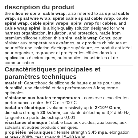
description du produit
the
silicone spiral cable wrap
, also referred to as
spiral cable
wrap
,
spiral wire wrap
,
spiral cable spiral cable wrap
,
cable
spiral wrap
,
cable spiral wraps
,
spiral wrap for cables
, and
cable wrap spiral
, is a high-quality solution designed for wire
harness organization, insulation, and protection. made from
premium silicone rubber, this
spiral cable wrap
Conçu pour
résister aux températures extrêmes, aux produits chimiques et
pour offrir une isolation électrique supérieure, ce produit est idéal
pour organiser, regrouper et protéger les câbles dans les
applications électroniques, automobiles, industrielles et de
communication.
Caractéristiques principales et
paramètres techniques
matériel:
Caoutchouc de silicone de haute qualité pour une
durabilité, une élasticité et des performances à long terme
optimales.
résistance aux hautes températures :
conserve d'excellentes
performances entre -50°C et +200°C.
isolation électrique :
volume resistivity up to
2×10¹² Ω·cm
,
dielectric strength
20 kv/mm
, constante diélectrique 3,2 à 50 Hz,
tangente de perte diélectrique 0,001.
résistance chimique :
stable face aux acides, aux bases, aux
solvants et autres produits chimiques.
propriétés mécaniques :
tensile strength
3.45 mpa
, elongation
at break
200%
, tear strength
15–20 kn/m
.