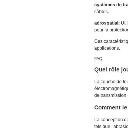
systèmes de tr
câbles.
aérospatial:
Util
pour la protectio
Ces caractéristi
applications.
FAQ
Quel rôle jo
La couche de feui
électromagnétiqu
de transmission 
Comment le c
La conception du 
tels que l'abrasi