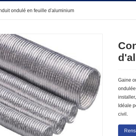
duit ondulé en feuille d'aluminium
Con
d'a
Gaine on
ondulée 
installer
Idéale p
civil.
Rens