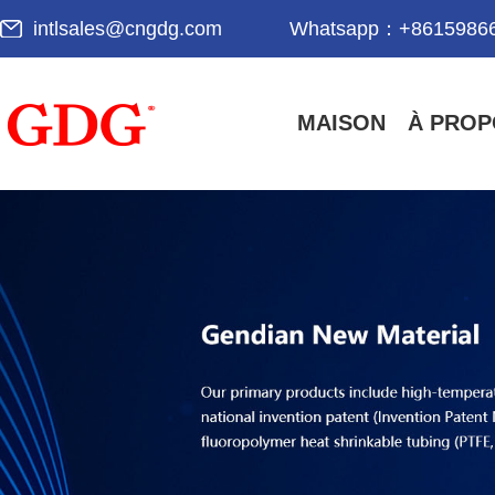
intlsales@cngdg.com
Whatsapp：
+8615986
MAISON
À PROP